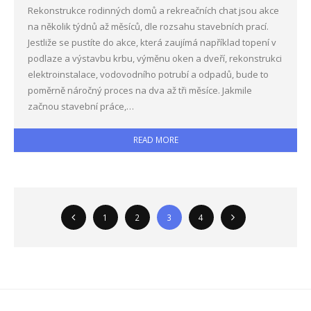
Rekonstrukce rodinných domů a rekreačních chat jsou akce
na několik týdnů až měsíců, dle rozsahu stavebních prací.
Jestliže se pustíte do akce, která zaujímá například topení v
podlaze a výstavbu krbu, výměnu oken a dveří, rekonstrukci
elektroinstalace, vodovodního potrubí a odpadů, bude to
poměrně náročný proces na dva až tři měsíce. Jakmile
začnou stavební práce,…
READ MORE
1
2
3
4