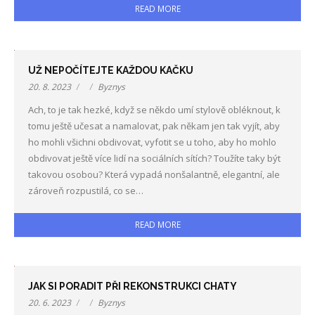
READ MORE
UŽ NEPOČÍTEJTE KAŽDOU KAČKU
20. 8. 2023
Byznys
Ach, to je tak hezké, když se někdo umí stylově obléknout, k
tomu ještě učesat a namalovat, pak někam jen tak vyjít, aby
ho mohli všichni obdivovat, vyfotit se u toho, aby ho mohlo
obdivovat ještě více lidí na sociálních sítích? Toužíte taky být
takovou osobou? Která vypadá nonšalantně, elegantní, ale
zároveň rozpustilá, co se…
READ MORE
JAK SI PORADIT PŘI REKONSTRUKCI CHATY
20. 6. 2023
Byznys