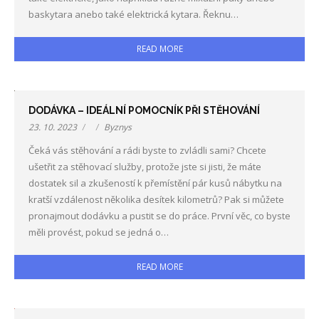
baskytara anebo také elektrická kytara. Řeknu…
READ MORE
DODÁVKA – IDEÁLNÍ POMOCNÍK PŘI STĚHOVÁNÍ
23. 10. 2023
Byznys
Čeká vás stěhování a rádi byste to zvládli sami? Chcete
ušetřit za stěhovací služby, protože jste si jisti, že máte
dostatek sil a zkušeností k přemístění pár kusů nábytku na
kratší vzdálenost několika desítek kilometrů? Pak si můžete
pronajmout dodávku a pustit se do práce. První věc, co byste
měli provést, pokud se jedná o…
READ MORE