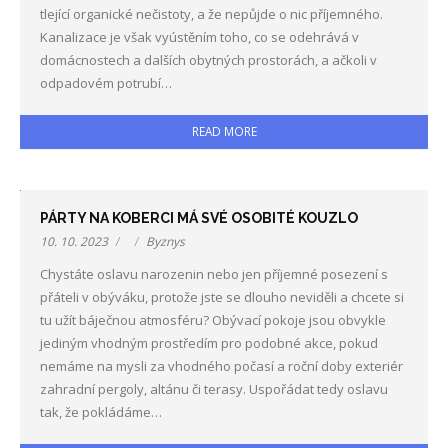
tlející organické nečistoty, a že nepůjde o nic příjemného.
Kanalizace je však vyústěním toho, co se odehrává v
domácnostech a dalších obytných prostorách, a ačkoli v
odpadovém potrubí…
READ MORE
PÁRTY NA KOBERCI MÁ SVÉ OSOBITÉ KOUZLO
10. 10. 2023
Byznys
Chystáte oslavu narozenin nebo jen příjemné posezení s
přáteli v obýváku, protože jste se dlouho neviděli a chcete si
tu užít báječnou atmosféru? Obývací pokoje jsou obvykle
jediným vhodným prostředím pro podobné akce, pokud
nemáme na mysli za vhodného počasí a roční doby exteriér
zahradní pergoly, altánu či terasy. Uspořádat tedy oslavu
tak, že pokládáme…