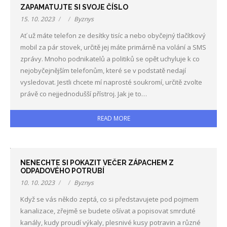
ZAPAMATUJTE SI SVOJE ČÍSLO
15. 10. 2023
Byznys
Ať už máte telefon ze desítky tisíc a nebo obyčejný tlačítkový
mobil za pár stovek, určitě jej máte primárně na volání a SMS
zprávy. Mnoho podnikatelů a politiků se opět uchyluje k co
nejobyčejnějším telefonům, které se v podstatě nedají
vysledovat. Jestli chcete mí naprosté soukromí, určitě zvolte
právě co nejjednodušší přístroj. Jak je to…
READ MORE
NENECHTE SI POKAZIT VEČER ZÁPACHEM Z
ODPADOVÉHO POTRUBÍ
10. 10. 2023
Byznys
Když se vás někdo zeptá, co si představujete pod pojmem
kanalizace, zřejmě se budete ošívat a popisovat smrduté
kanály, kudy proudí výkaly, plesnivé kusy potravin a různé