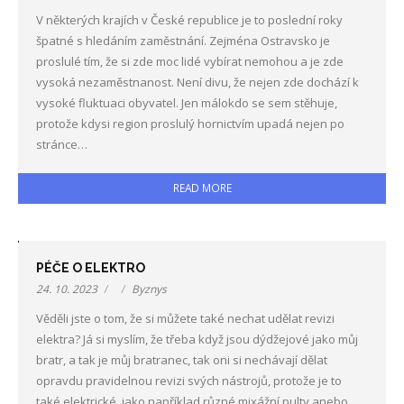
V některých krajích v České republice je to poslední roky
špatné s hledáním zaměstnání. Zejména Ostravsko je
proslulé tím, že si zde moc lidé vybírat nemohou a je zde
vysoká nezaměstnanost. Není divu, že nejen zde dochází k
vysoké fluktuaci obyvatel. Jen málokdo se sem stěhuje,
protože kdysi region proslulý hornictvím upadá nejen po
stránce…
READ MORE
PÉČE O ELEKTRO
24. 10. 2023
Byznys
Věděli jste o tom, že si můžete také nechat udělat revizi
elektra? Já si myslím, že třeba když jsou dýdžejové jako můj
bratr, a tak je můj bratranec, tak oni si nechávají dělat
opravdu pravidelnou revizi svých nástrojů, protože je to
také elektrické, jako například různé mixážní pulty anebo