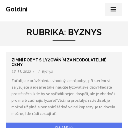
Goldini
RUBRIKA:
BYZNYS
ZIMNÍ POBYT S LYŽOVÁNÍM ZA NEODOLATELNÉ
CENY
13. 11. 2023
Byznys
Začali jste právě hledat vhodný zimní pobyt, při kterém si
zalyžujete a ideálně také naučíte lyžovat své děti? Hledáte
prostě něco, kde by se vyřádili nejen dospělí, ale je vhodné i
pro malé začínající lyžaře? Většina proslulých středisek je
možná už plná a nenabízí žádné volné kapacity. Je to docela
možné, lidé rádi cestují ať…
READ MORE