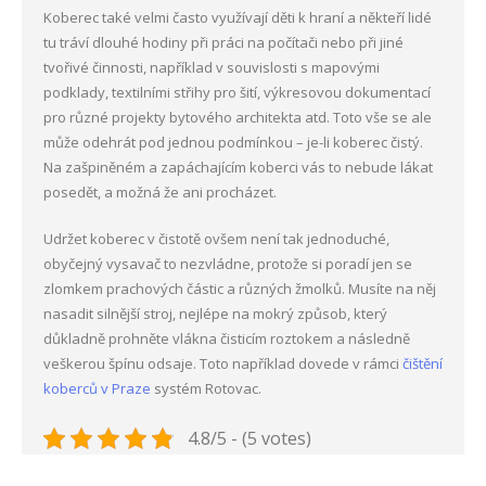
Koberec také velmi často využívají děti k hraní a někteří lidé
tu tráví dlouhé hodiny při práci na počítači nebo při jiné
tvořivé činnosti, například v souvislosti s mapovými
podklady, textilními střihy pro šití, výkresovou dokumentací
pro různé projekty bytového architekta atd. Toto vše se ale
může odehrát pod jednou podmínkou – je-li koberec čistý.
Na zašpiněném a zapáchajícím koberci vás to nebude lákat
posedět, a možná že ani procházet.
Udržet koberec v čistotě ovšem není tak jednoduché,
obyčejný vysavač to nezvládne, protože si poradí jen se
zlomkem prachových částic a různých žmolků. Musíte na něj
nasadit silnější stroj, nejlépe na mokrý způsob, který
důkladně prohněte vlákna čisticím roztokem a následně
veškerou špínu odsaje. Toto například dovede v rámci
čištění
koberců v Praze
systém Rotovac.
4.8/5 - (5 votes)