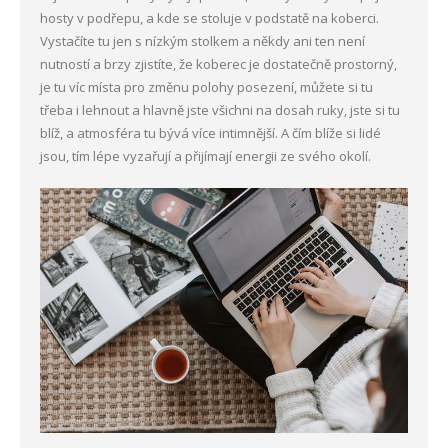
hosty v podřepu, a kde se stoluje v podstatě na koberci.
Vystačíte tu jen s nízkým stolkem a někdy ani ten není
nutností a brzy zjistíte, že koberec je dostatečně prostorný,
je tu víc místa pro změnu polohy posezení, můžete si tu
třeba i lehnout a hlavně jste všichni na dosah ruky, jste si tu
blíž, a atmosféra tu bývá více intimnější. A čím blíže si lidé
jsou, tím lépe vyzařují a přijímají energii ze svého okolí.