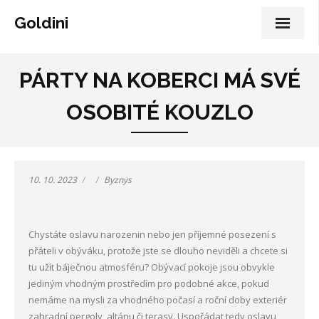
Goldini
PÁRTY NA KOBERCI MÁ SVÉ
OSOBITÉ KOUZLO
10. 10. 2023
Byznys
Chystáte oslavu narozenin nebo jen příjemné posezení s
přáteli v obýváku, protože jste se dlouho neviděli a chcete si
tu užít báječnou atmosféru? Obývací pokoje jsou obvykle
jediným vhodným prostředím pro podobné akce, pokud
nemáme na mysli za vhodného počasí a roční doby exteriér
zahradní pergoly, altánu či terasy. Uspořádat tedy oslavu