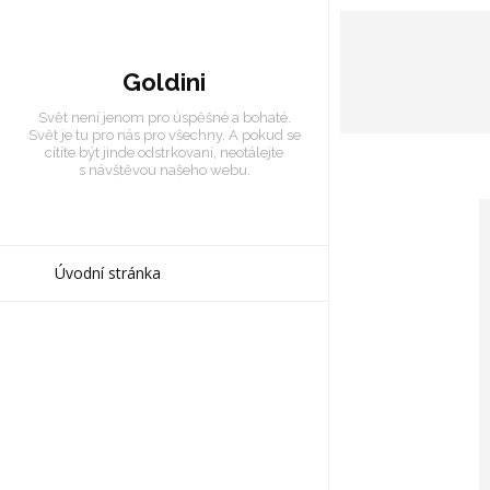
Goldini
Svět není jenom pro úspěšné a bohaté.
Svět je tu pro nás pro všechny. A pokud se
cítíte být jinde odstrkovaní, neotálejte
s návštěvou našeho webu.
Úvodní stránka