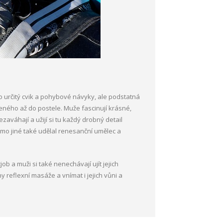
 určitý cvik a pohybové návyky, ale podstatná
eného až do postele. Muže fascinují krásné,
zaváhají a užijí si tu každý drobný detail
mo jiné také udělal renesanční umělec a
ob a muži si také nenechávají ujít jejich
y reflexní masáže a vnímat i jejich vůni a