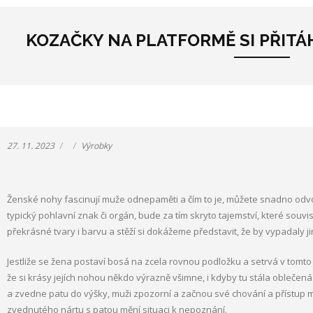
KOZAČKY NA PLATFORMĚ SI PŘITÁ
27. 11. 2023
Výrobky
Ženské nohy fascinují muže odnepaměti a čím to je, můžete snadno odvo
typický pohlavní znak či orgán, bude za tím skryto tajemství, které souvi
překrásné tvary i barvu a stěží si dokážeme představit, že by vypadaly ji
Jestliže se žena postaví bosá na zcela rovnou podložku a setrvá v tomto
že si krásy jejích nohou někdo výrazně všimne, i kdyby tu stála oblečená 
a zvedne patu do výšky, muži zpozorní a začnou své chování a přístup m
zvednutého nártu s patou mění situaci k nepoznání.