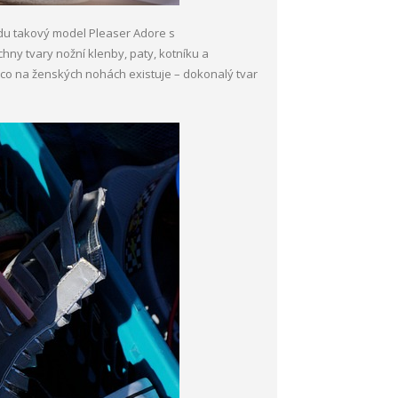
adu takový model Pleaser Adore s
ny tvary nožní klenby, paty, kotníku a
ší, co na ženských nohách existuje – dokonalý tvar