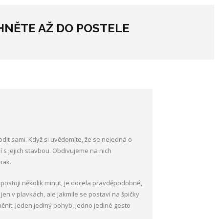
HNĚTE AŽ DO POSTELE
dit sami. Když si uvědomíte, že se nejedná o
sí s jejich stavbou. Obdivujeme na nich
nak.
 postoji několik minut, je docela pravděpodobné,
jen v plavkách, ale jakmile se postaví na špičky
ěnit. Jeden jediný pohyb, jedno jediné gesto