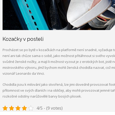
Kozačky v posteli
Procházet se po bytě v kozačkách na platformě není snadné, vyžaduje to
není ani tak chůze sama o sobě, jako možnost přitáhnout si svého vyvol
svůdné ženské nožky, a mají-li možnost vyzout je z erotických bot, jistě ne
mistrovského výtvoru, jímž bychom mohli ženská chodidla nazvat, což mi
vizionář Leonardo da Vinci.
Chodidla jsou k milování jako stvořená, lze jimi dovedně provozovat footj
přítomnost ve svých dlaních i na obličeji, aby mohli provozovat jemné tah
rozkošné odstíny narůžovělé barvy bosých plosek.
4/5 - (9 votes)