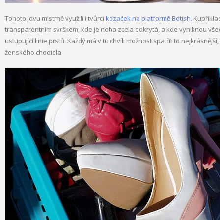
Tohoto jevu mistrně využili i tvůrci
kozaček na platformě Botish
. Kupříkl
transparentním svrškem, kde je noha zcela odkrytá, a kde vyniknou všech
ustupující linie prstů. Každý má v tu chvíli možnost spatřit to nejkrásněj
ženského chodidla.