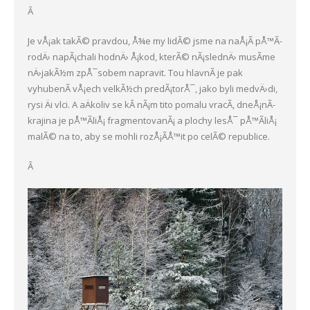
Â
Je vÅ¡ak takÃ© pravdou, Å¾e my lidÃ© jsme na naÅ¡Ã­ pÅ™Ã­
rodÄ› napÃ¡chali hodnÄ› Å¡kod, kterÃ© nÃ¡slednÄ› musÃ­me
nÄ›jakÃ½m zpÅ¯sobem napravit. Tou hlavnÃ­ je pak
vyhubenÃ­ vÅ¡ech velkÃ½ch predÃ¡torÅ¯, jako byli medvÄ›di,
rysi Äi vlci. A aÄkoliv se kÂ nÃ¡m tito pomalu vracÃ­, dneÅ¡nÃ­
krajina je pÅ™Ã­liÅ¡ fragmentovanÃ¡ a plochy lesÅ¯ pÅ™Ã­liÅ¡
malÃ© na to, aby se mohli rozÅ¡Ã­Å™it po celÃ© republice.
Â