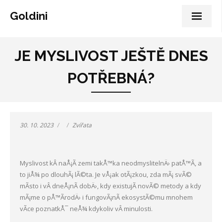
Goldini
JE MYSLIVOST JEŠTĚ DNES
POTŘEBNÁ?
30. 10. 2023
Zvířata
Myslivost kÂ naÅ¡Ã­ zemi takÅ™ka neodmyslitelnÄ› patÅ™Ã­, a
to jiÅ¾ po dlouhÃ¡ lÃ©ta. Je vÅ¡ak otÃ¡zkou, zda mÃ¡ svÃ©
mÃ­sto i vÂ dneÅ¡nÃ­ dobÄ›, kdy existujÃ­ novÃ© metody a kdy
mÃ¡me o pÅ™Ã­rodÄ› i fungovÃ¡nÃ­ ekosystÃ©mu mnohem
vÃ­ce poznatkÅ¯ neÅ¾ kdykoliv vÂ minulosti.