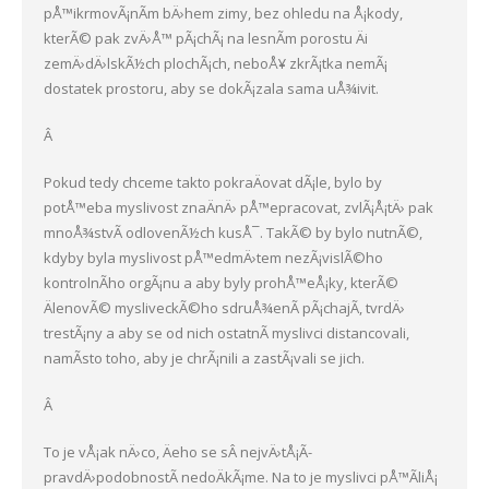
pÅ™ikrmovÃ¡nÃ­m bÄ›hem zimy, bez ohledu na Å¡kody,
kterÃ© pak zvÄ›Å™ pÃ¡chÃ¡ na lesnÃ­m porostu Äi
zemÄ›dÄ›lskÃ½ch plochÃ¡ch, neboÅ¥ zkrÃ¡tka nemÃ¡
dostatek prostoru, aby se dokÃ¡zala sama uÅ¾ivit.
Â
Pokud tedy chceme takto pokraÄovat dÃ¡le, bylo by
potÅ™eba myslivost znaÄnÄ› pÅ™epracovat, zvlÃ¡Å¡tÄ› pak
mnoÅ¾stvÃ­ odlovenÃ½ch kusÅ¯. TakÃ© by bylo nutnÃ©,
kdyby byla myslivost pÅ™edmÄ›tem nezÃ¡vislÃ©ho
kontrolnÃ­ho orgÃ¡nu a aby byly prohÅ™eÅ¡ky, kterÃ©
ÄlenovÃ© mysliveckÃ©ho sdruÅ¾enÃ­ pÃ¡chajÃ­, tvrdÄ›
trestÃ¡ny a aby se od nich ostatnÃ­ myslivci distancovali,
namÃ­sto toho, aby je chrÃ¡nili a zastÃ¡vali se jich.
Â
To je vÅ¡ak nÄ›co, Äeho se sÂ nejvÄ›tÅ¡Ã­
pravdÄ›podobnostÃ­ nedoÄkÃ¡me. Na to je myslivci pÅ™Ã­liÅ¡