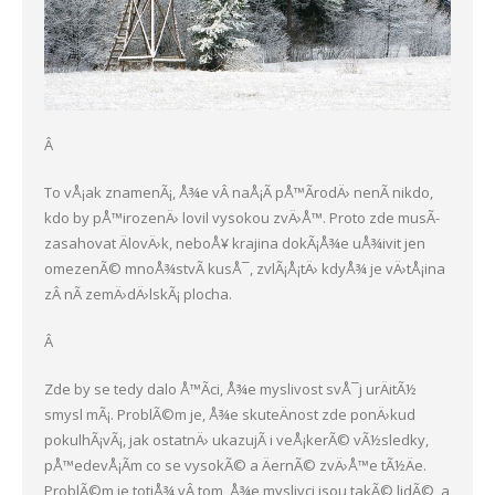
Â
To vÅ¡ak znamenÃ¡, Å¾e vÂ naÅ¡Ã­ pÅ™Ã­rodÄ› nenÃ­ nikdo,
kdo by pÅ™irozenÄ› lovil vysokou zvÄ›Å™. Proto zde musÃ­
zasahovat ÄlovÄ›k, neboÅ¥ krajina dokÃ¡Å¾e uÅ¾ivit jen
omezenÃ© mnoÅ¾stvÃ­ kusÅ¯, zvlÃ¡Å¡tÄ› kdyÅ¾ je vÄ›tÅ¡ina
zÂ nÃ­ zemÄ›dÄ›lskÃ¡ plocha.
Â
Zde by se tedy dalo Å™Ã­ci, Å¾e myslivost svÅ¯j urÄitÃ½
smysl mÃ¡. ProblÃ©m je, Å¾e skuteÄnost zde ponÄ›kud
pokulhÃ¡vÃ¡, jak ostatnÄ› ukazujÃ­ i veÅ¡kerÃ© vÃ½sledky,
pÅ™edevÅ¡Ã­m co se vysokÃ© a ÄernÃ© zvÄ›Å™e tÃ½Äe.
ProblÃ©m je totiÅ¾ vÂ tom, Å¾e myslivci jsou takÃ© lidÃ©, a