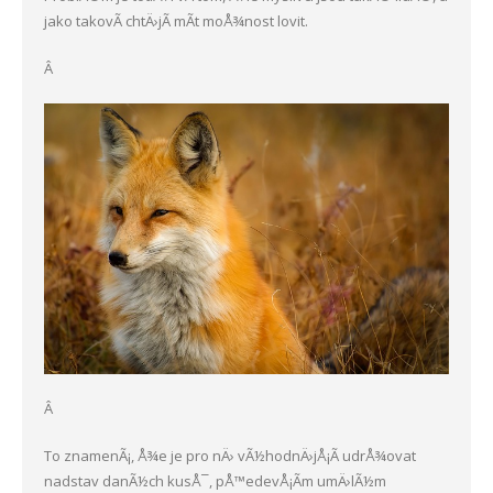
jako takovÃ­ chtÄ›jÃ­ mÃ­t moÅ¾nost lovit.
Â
Â
To znamenÃ¡, Å¾e je pro nÄ› vÃ½hodnÄ›jÅ¡Ã­ udrÅ¾ovat
nadstav danÃ½ch kusÅ¯, pÅ™edevÅ¡Ã­m umÄ›lÃ½m