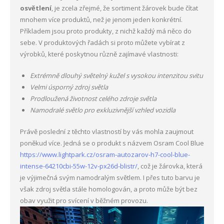
osvětlení
, je zcela zřejmé, že sortiment žárovek bude čítat
mnohem více produktů, než je jenom jeden konkrétní.
Příkladem jsou proto produkty, z nichž každý má něco do
sebe. V produktových řadách si proto můžete vybírat z
výrobků, které poskytnou různě zajímavé vlastnosti:
Extrémně dlouhý světelný kužel s vysokou intenzitou svitu
Velmi úsporný zdroj světla
Prodloužená životnost celého zdroje světla
Namodralé světlo pro exkluzivnější vzhled vozidla
Právě poslední z těchto vlastností by vás mohla zaujmout
poněkud více. Jedná se o produkt s názvem Osram Cool Blue
https://www.lightpark.cz/osram-autozarov-h7-cool-blue-
intense-64210cbi-55w-12v-px26d-blistr/
, což je žárovka, která
je výjimečná svým namodralým světlem. I přes tuto barvu je
však zdroj světla stále homologován, a proto může být bez
obav využit pro svícení v běžném provozu.