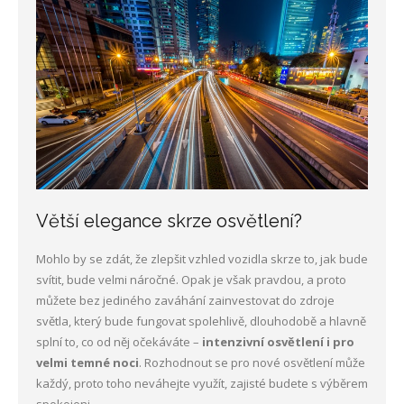
Větší elegance skrze osvětlení?
Mohlo by se zdát, že zlepšit vzhled vozidla skrze to, jak bude
svítit, bude velmi náročné. Opak je však pravdou, a proto
můžete bez jediného zaváhání zainvestovat do zdroje
světla, který bude fungovat spolehlivě, dlouhodobě a hlavně
splní to, co od něj očekáváte –
intenzivní osvětlení i pro
velmi temné noci
. Rozhodnout se pro nové osvětlení může
každý, proto toho neváhejte využít, zajisté budete s výběrem