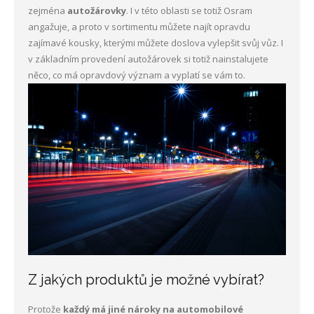
zejména
autožárovky
. I v této oblasti se totiž Osram
angažuje, a proto v sortimentu můžete najít opravdu
zajímavé kousky, kterými můžete doslova vylepšit svůj vůz. I
v základním provedení autožárovek si totiž nainstalujete
něco, co má opravdový význam a vyplatí se vám to.
Z jakých produktů je možné vybírat?
Protože
každý má jiné nároky na automobilové