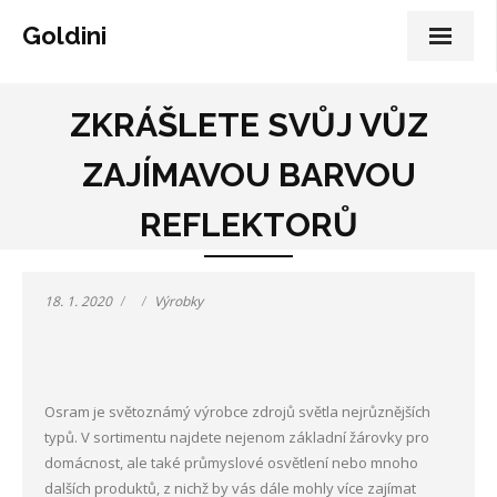
Goldini
ZKRÁŠLETE SVŮJ VŮZ
ZAJÍMAVOU BARVOU
REFLEKTORŮ
18. 1. 2020
Výrobky
Osram je světoznámý výrobce zdrojů světla nejrůznějších
typů. V sortimentu najdete nejenom základní žárovky pro
domácnost, ale také průmyslové osvětlení nebo mnoho
dalších produktů, z nichž by vás dále mohly více zajímat