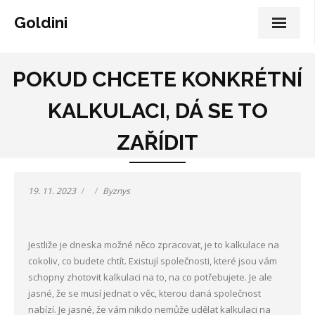
Goldini
POKUD CHCETE KONKRÉTNÍ
KALKULACI, DÁ SE TO
ZAŘÍDIT
19. 11. 2023
Byznys
Jestliže je dneska možné něco zpracovat, je to kalkulace na
cokoliv, co budete chtít. Existují společnosti, které jsou vám
schopny zhotovit kalkulaci na to, na co potřebujete. Je ale
jasné, že se musí jednat o věc, kterou daná společnost
nabízí. Je jasné, že vám nikdo nemůže udělat kalkulaci na