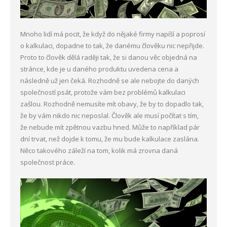
Mnoho lidí má pocit, že když do nějaké firmy napíší a poprosí
o kalkulaci, dopadne to tak, že danému člověku nic nepřijde.
Proto to člověk dělá raději tak, že si danou věc objedná na
stránce, kde je u daného produktu uvedena cena a
následně už jen čeká. Rozhodně se ale nebojte do daných
společností psát, protože vám bez problémů kalkulaci
zašlou. Rozhodně nemusíte mít obavy, že by to dopadlo tak,
že by vám nikdo nic neposlal. Člověk ale musí počítat s tím,
že nebude mít zpětnou vazbu hned. Může to například pár
dní trvat, než dojde k tomu, že mu bude kalkulace zaslána.
Něco takového záleží na tom, kolik má zrovna daná
společnost práce.