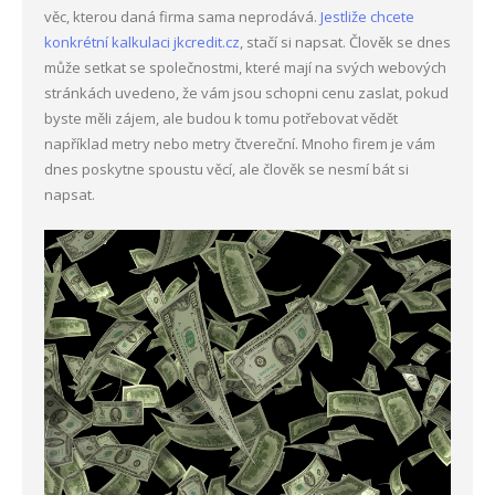
věc, kterou daná firma sama neprodává.
Jestliže chcete
konkrétní kalkulaci jkcredit.cz
, stačí si napsat. Člověk se dnes
může setkat se společnostmi, které mají na svých webových
stránkách uvedeno, že vám jsou schopni cenu zaslat, pokud
byste měli zájem, ale budou k tomu potřebovat vědět
například metry nebo metry čtvereční. Mnoho firem je vám
dnes poskytne spoustu věcí, ale člověk se nesmí bát si
napsat.