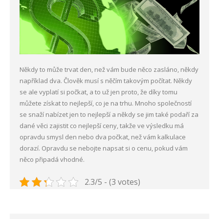
Někdy to může trvat den, než vám bude něco zasláno, někdy
například dva. Člověk musí s něčím takovým počítat. Někdy
se ale vyplatí si počkat, a to už jen proto, že díky tomu
můžete získat to nejlepší, co je na trhu. Mnoho společností
se snaží nabízet jen to nejlepší a někdy se jim také podaří za
dané věci zajistit co nejlepší ceny, takže ve výsledku má
opravdu smysl den nebo dva počkat, než vám kalkulace
dorazí. Opravdu se nebojte napsat si o cenu, pokud vám
něco připadá vhodné.
2.3/5 - (3 votes)