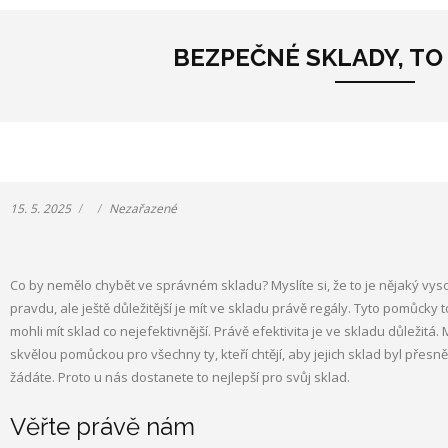
BEZPEČNÉ SKLADY, TO 
15. 5. 2025
Nezařazené
Co by nemělo chybět ve správném skladu? Myslíte si, že to je nějaký vys
pravdu, ale ještě důležitější je mít ve skladu právě regály. Tyto pomůcky 
mohli mít sklad co nejefektivnější. Právě efektivita je ve skladu důležitá. 
skvělou pomůckou pro všechny ty, kteří chtějí, aby jejich sklad byl přesn
žádáte. Proto u nás dostanete to nejlepší pro svůj sklad.
Věřte právě nám