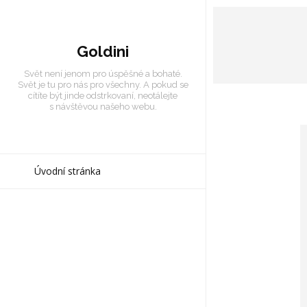
Goldini
Svět není jenom pro úspěšné a bohaté.
Svět je tu pro nás pro všechny. A pokud se
cítíte být jinde odstrkovaní, neotálejte
s návštěvou našeho webu.
Úvodní stránka