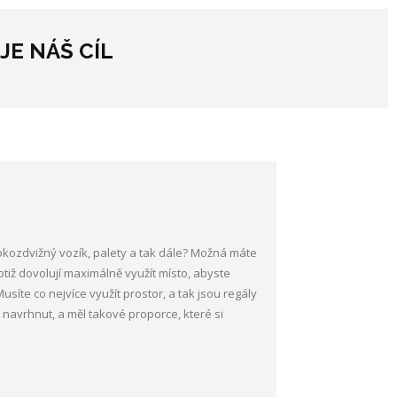
JE NÁŠ CÍL
okozdvižný vozík, palety a tak dále? Možná máte
totiž dovolují maximálně využít místo, abyste
Musíte co nejvíce využít prostor, a tak jsou
regály
ě navrhnut, a měl takové proporce, které si