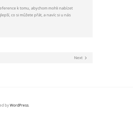
 reference k tomu, abychom mohli nabízet
epší, co si můžete přát, a navíc si u nás
Next
red by
WordPress
.